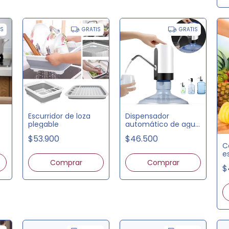
IS
GRATIS
GRATIS
Escurridor de loza
Dispensador
plegable
automático de agua
para botellón
$53.900
$46.500
C
es
$