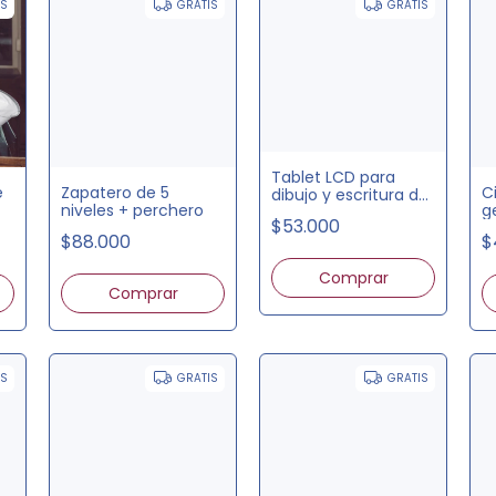
IS
GRATIS
GRATIS
Tablet LCD para
e
Zapatero de 5
C
dibujo y escritura de
niveles + perchero
g
8,5'
$53.000
$88.000
$
Comprar
IS
GRATIS
GRATIS