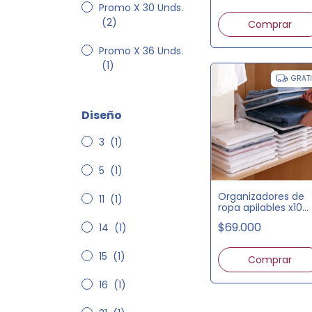
Promo X 30 Unds.
(2)
Promo X 36 Unds.
(1)
GRAT
Diseño
3
(1)
5
(1)
Organizadores de
11
(1)
ropa apilables x10
unds.
$69.000
14
(1)
15
(1)
Comprar
16
(1)