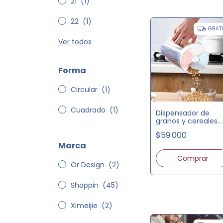
21
(1)
22
(1)
GRAT
Ver todos
Forma
Circular
(1)
Cuadrado
(1)
Dispensador de
granos y cereales
con 4
$59.000
compartimentos
Marca
Or Design
(2)
Shoppin
(45)
Ximeijie
(2)