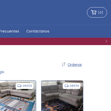
(
0
)
Frecuentes
Contáctanos
Ordenar
ga.
GRATIS
GRATIS