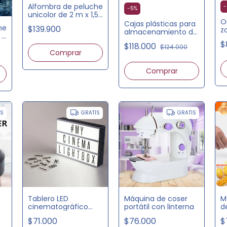
Alfombra de peluche
-
-
5
%
unicolor de 2 m x 1,5
O
m
Cajas plásticas para
he
$139.900
z
almacenamiento de
 x
zapatos
$
$118.000
$124.000
Comprar
Comprar
IS
GRATIS
GRATIS
Tablero LED
Máquina de coser
M
cinematográfico
portátil con linterna
d
con letras y
$71.000
$76.000
$
símbolos