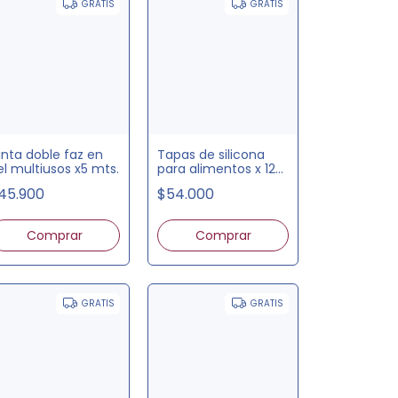
GRATIS
GRATIS
inta doble faz en
Tapas de silicona
el multiusos x5 mts.
para alimentos x 12
unds.
45.900
$54.000
Comprar
GRATIS
GRATIS