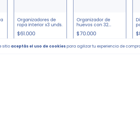
ra
Organizadores de
Organizador de
D
ropa interior x3 unds.
huevos con 32
p
compartimentos
1
$61.000
$70.000
$
 sitio
aceptás el uso de cookies
para agilizar tu experiencia de compr
Comprar
IS