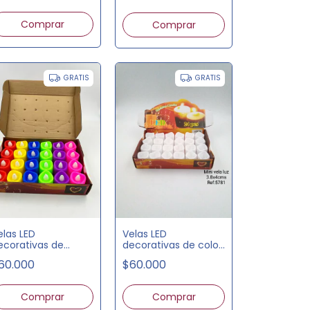
espalda
GRATIS
GRATIS
elas LED
Velas LED
ecorativas de
decorativas de color
olores surtidos x24
blanco x24 unds.
60.000
$60.000
nds.