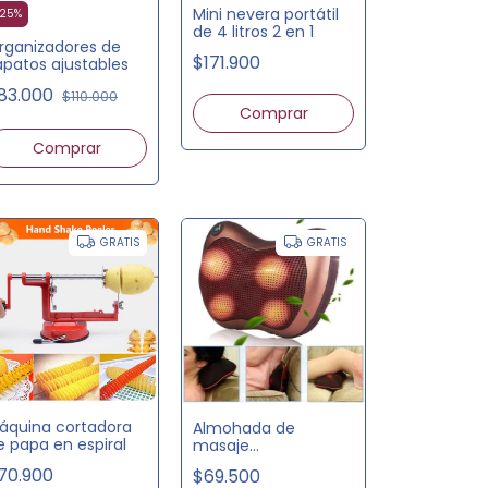
Mini nevera portátil
25
%
de 4 litros 2 en 1
rganizadores de
$171.900
apatos ajustables
83.000
$110.000
Comprar
Comprar
GRATIS
GRATIS
áquina cortadora
Almohada de
e papa en espiral
masaje
termoterapéutico
70.900
$69.500
para cuello y