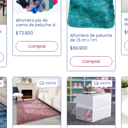
A
Alfombra pie de
d
cama de peluche de
1,5 m x 60 cm
a
$
$72.900
Alfombra de peluche
de 1,5 m x 1 m
Comprar
$89.900
Comprar
IS
GRATIS
GRATIS