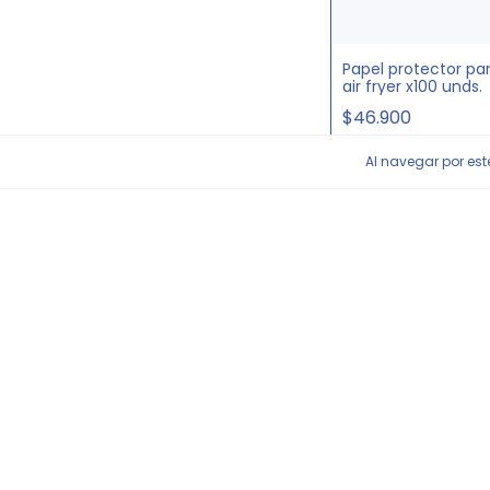
Papel protector pa
air fryer x100 unds.
$46.900
Al navegar por este
Comprar
GRAT
Dispensador de
bebidas con grifo
$65.000