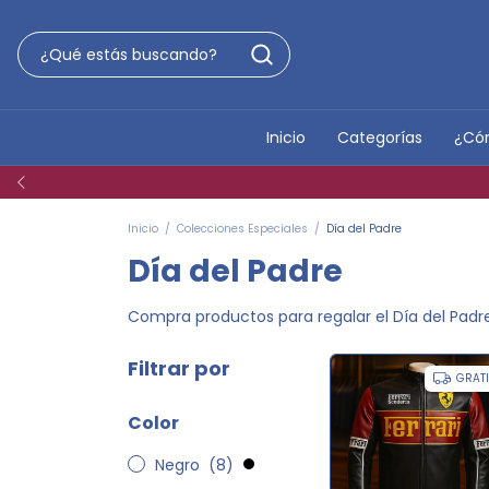
Inicio
Categorías
¿Có
Inicio
/
Colecciones Especiales
/
Día del Padre
Día del Padre
Compra productos para regalar el Día del Padr
Filtrar por
GRAT
Color
Negro
(8)