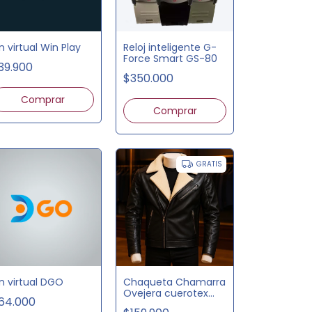
n virtual Win Play
Reloj inteligente G-
Force Smart GS-80
39.900
$350.000
Comprar
GRATIS
in virtual DGO
Chaqueta Chamarra
Ovejera cuerotex
64.000
premium